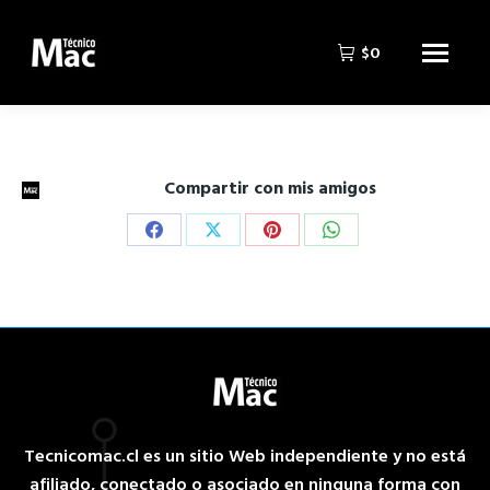
$
0
Compartir con mis amigos
Share
Share
Share
Share
on
on
on
on
Facebook
X
Pinterest
WhatsApp
Tecnicomac.cl es un sitio Web independiente y no está
afiliado, conectado o asociado en ninguna forma con