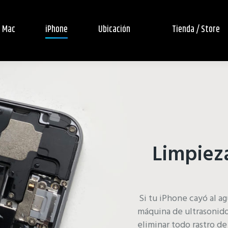
Mac
iPhone
Ubicación
Tienda / Store
Limpiez
Si tu iPhone cayó al 
máquina de ultrasonido 
eliminar todo rastro d