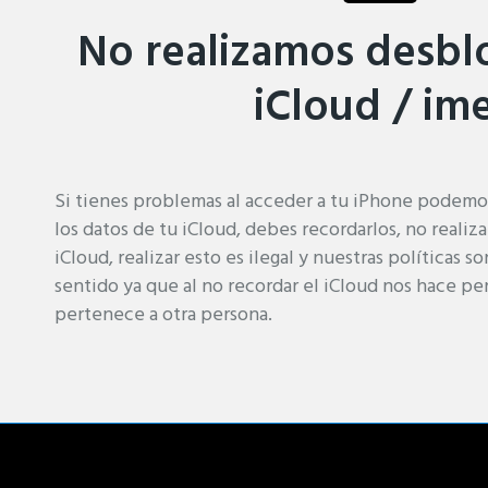
No realizamos desbl
iCloud / ime
Si tienes problemas al acceder a tu iPhone podemo
los datos de tu iCloud, debes recordarlos, no real
iCloud, realizar esto es ilegal y nuestras políticas s
sentido ya que al no recordar el iCloud nos hace pe
pertenece a otra persona.