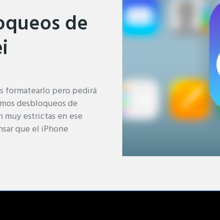
oqueos de
i
s formatearlo pero pedirá
izamos desbloqueos de
on muy estrictas en ese
nsar que el iPhone