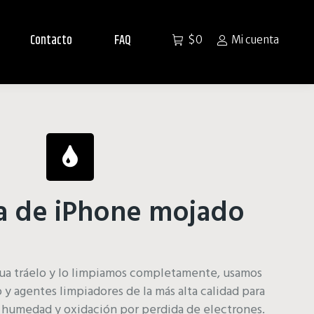
Contacto
FAQ
$
0
Mi cuenta
a de iPhone mojado
agua tráelo y lo limpiamos completamente, usamos
y agentes limpiadores de la más alta calidad para
e humedad y oxidación por perdida de electrones.