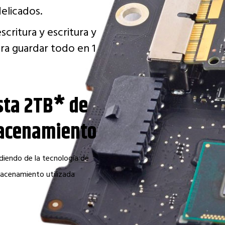
delicados.
critura y escritura y
ra guardar todo en 1
sta 2TB* de
acenamiento
iendo de la tecnología de
acenamiento utilizada