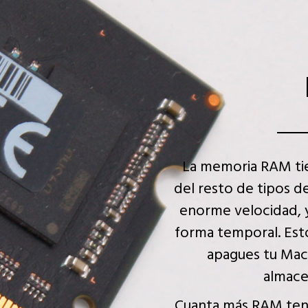
La memoria RAM tien
del resto de tipos d
enorme velocidad, y
forma temporal. Esto
apagues tu Mac,
almace
Cuanta más RAM teng