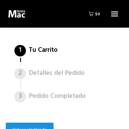
$
0
1
Tu Carrito
2
Detalles del Pedido
3
Pedido Completado