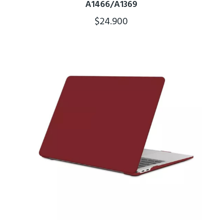
A1466/A1369
$
24.900