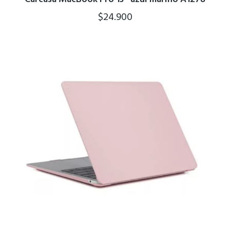
Carcasa MacBook Pro 13″ azul marino A1278
$
24.900