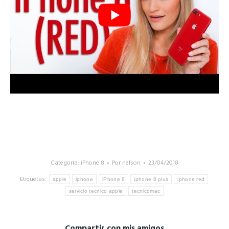
Categoría:
iPhone 8
Por
nelson
23/04/2018
Etiquetas:
apple
iphone
iPhone 8
iphone 8 plus
iphone red
servicio tecnico apple
tecnicomac
Compartir con mis amigos