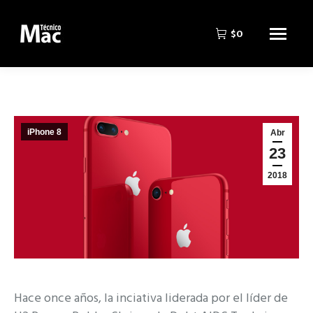
$
0
iPhone 8
Abr
23
2018
Hace once años, la inciativa liderada por el líder de