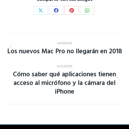
Share
Share
Share
Share
on
on
on
on
X
Facebook
Pinterest
WhatsApp
Navegación
ANTERIOR
entre
Los nuevos Mac Pro no llegarán en 2018
Publicación
anterior:
publicaciones
SIGUIENTE
Cómo saber qué aplicaciones tienen
acceso al micrófono y la cámara del
Publicación
iPhone
siguiente: