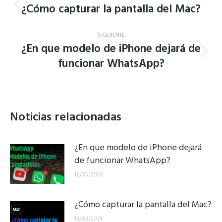
entre
¿Cómo capturar la pantalla del Mac?
Publicación
anterior:
publicaciones
SIGUIENTE
¿En que modelo de iPhone dejará de
Publicación
funcionar WhatsApp?
siguiente:
Noticias relacionadas
¿En que modelo de iPhone dejará
de funcionar WhatsApp?
16/05/2022
¿Cómo capturar la pantalla del Mac?
13/03/2021