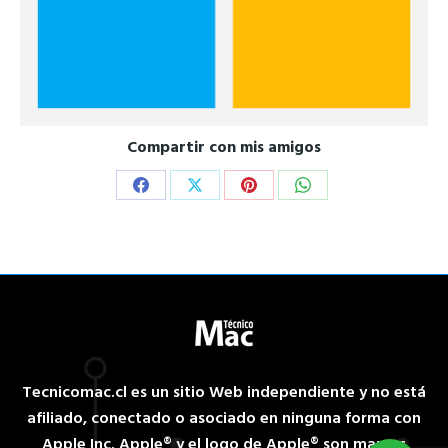
Compartir con mis amigos
Share
Share
Share
Share
on
on
on
on
Facebook
X
Pinterest
WhatsApp
Tecnicomac.cl es un sitio Web independiente y no está
afiliado, conectado o asociado en ninguna forma con
Apple Inc. Apple® y el logo de Apple® son marcas