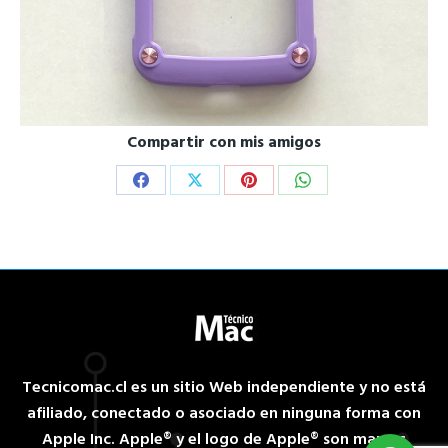
Compartir con mis amigos
Share
Share
Share
Share
on
on
on
on
Facebook
X
Pinterest
WhatsApp
Tecnicomac.cl es un sitio Web independiente y no está
afiliado, conectado o asociado en ninguna forma con
Apple Inc. Apple® y el logo de Apple® son marcas