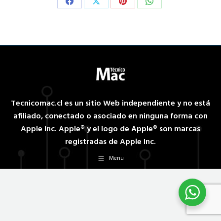
Share
Share
Share
Share
on
on
on
on
Facebook
X
Pinterest
WhatsApp
Tecnicomac.cl es un sitio Web independiente y no está
afiliado, conectado o asociado en ninguna forma con
Apple Inc. Apple® y el logo de Apple® son marcas
registradas de Apple Inc.
Menu