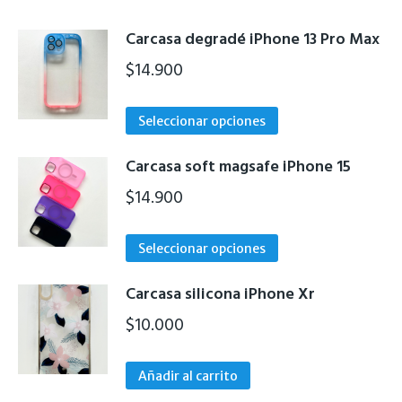
Carcasa degradé iPhone 13 Pro Max
$
14.900
Este
Seleccionar opciones
producto
tiene
Carcasa soft magsafe iPhone 15
múltiples
$
14.900
variantes.
Las
Este
Seleccionar opciones
opciones
producto
se
tiene
Carcasa silicona iPhone Xr
pueden
múltiples
$
10.000
elegir
variantes.
en
Las
la
Añadir al carrito
opciones
página