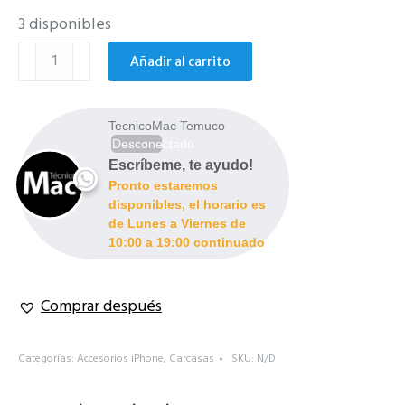
3 disponibles
Carcasa
Añadir al carrito
con
bolsillo
iPhone
TecnicoMac Temuco
7,
Desconectado
8,
Escríbeme, te ayudo!
Pronto estaremos
SE
disponibles, el horario es
cantidad
de Lunes a Viernes de
10:00 a 19:00 continuado
Comprar después
Categorías:
Accesorios iPhone
,
Carcasas
SKU:
N/D