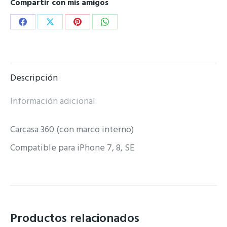
Compartir con mis amigos
Share
Share
Share
Share
on
on
on
on
Facebook
X
Pinterest
WhatsApp
Descripción
Información adicional
Carcasa 360 (con marco interno)
Compatible para iPhone 7, 8, SE
Productos relacionados