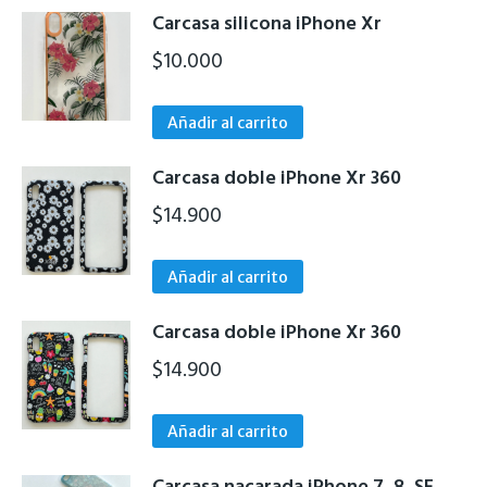
se
de
Carcasa silicona iPhone Xr
pueden
producto
$
10.000
elegir
en
la
Añadir al carrito
página
de
Carcasa doble iPhone Xr 360
producto
$
14.900
Añadir al carrito
Carcasa doble iPhone Xr 360
$
14.900
Añadir al carrito