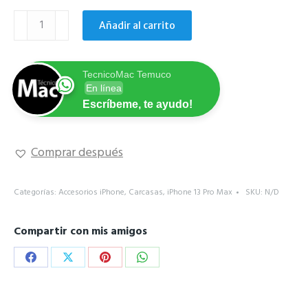
Carcasa
Añadir al carrito
silicona
colores
iPhone
TecnicoMac Temuco
13
En línea
Pro
Escríbeme, te ayudo!
Max
cantidad
Comprar después
Categorías:
Accesorios iPhone
,
Carcasas
,
iPhone 13 Pro Max
SKU:
N/D
Compartir con mis amigos
Share
Share
Share
Share
on
on
on
on
Facebook
X
Pinterest
WhatsApp