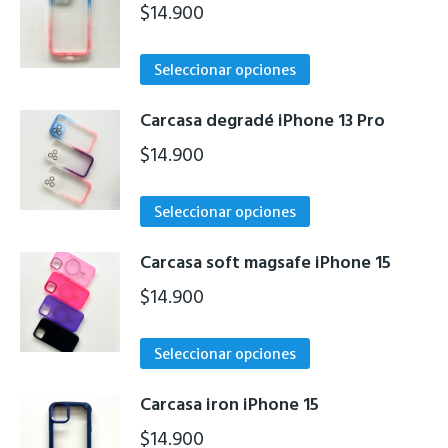
$
14.900
Este
Seleccionar opciones
producto
tiene
Carcasa degradé iPhone 13 Pro
múltiples
$
14.900
variantes.
Las
Este
Seleccionar opciones
opciones
producto
se
tiene
Carcasa soft magsafe iPhone 15
pueden
múltiples
$
14.900
elegir
variantes.
en
Las
Este
la
Seleccionar opciones
opciones
producto
página
se
tiene
de
Carcasa iron iPhone 15
pueden
múltiples
producto
$
14.900
elegir