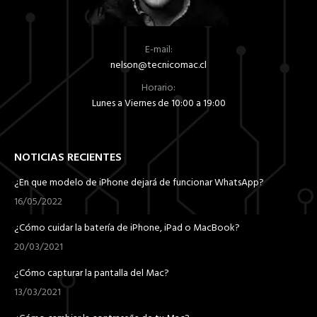
la
página
de
E-mail:
producto
nelson@tecnicomac.cl
Horario:
Lunes a Viernes de 10:00 a 19:00
NOTICIAS RECIENTES
¿En que modelo de iPhone dejará de funcionar WhatsApp?
16/05/2022
¿Cómo cuidar la batería de iPhone, iPad o MacBook?
20/03/2021
¿Cómo capturar la pantalla del Mac?
13/03/2021