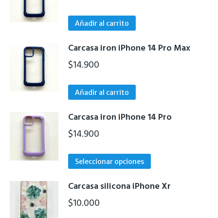
variantes.
en
Las
la
Añadir al carrito
opciones
página
se
de
Carcasa iron iPhone 14 Pro Max
pueden
producto
$
14.900
elegir
en
la
Añadir al carrito
página
de
Carcasa iron iPhone 14 Pro
producto
$
14.900
Este
Seleccionar opciones
producto
tiene
Carcasa silicona iPhone Xr
múltiples
$
10.000
variantes.