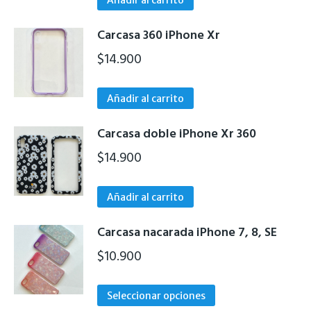
opciones
se
Carcasa 360 iPhone Xr
pueden
$
14.900
elegir
en
la
Añadir al carrito
página
de
Carcasa doble iPhone Xr 360
producto
$
14.900
Añadir al carrito
Carcasa nacarada iPhone 7, 8, SE
$
10.900
Este
Seleccionar opciones
producto