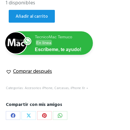
1 disponibles
Añadir al carrito
TecnicoMac Temuco
En línea
Escríbeme, te ayudo!
Comprar después
Categorías:
Accesorios iPhone
,
Carcasas
,
iPhone Xr
Compartir con mis amigos
Share
Share
Share
Share
on
on
on
on