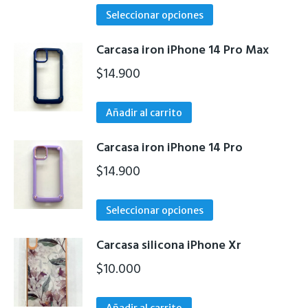
Este
Seleccionar opciones
producto
tiene
Carcasa iron iPhone 14 Pro Max
múltiples
$
14.900
variantes.
Las
Añadir al carrito
opciones
se
Carcasa iron iPhone 14 Pro
pueden
$
14.900
elegir
en
Este
la
Seleccionar opciones
producto
página
tiene
de
Carcasa silicona iPhone Xr
múltiples
producto
$
10.000
variantes.
Las
Añadir al carrito