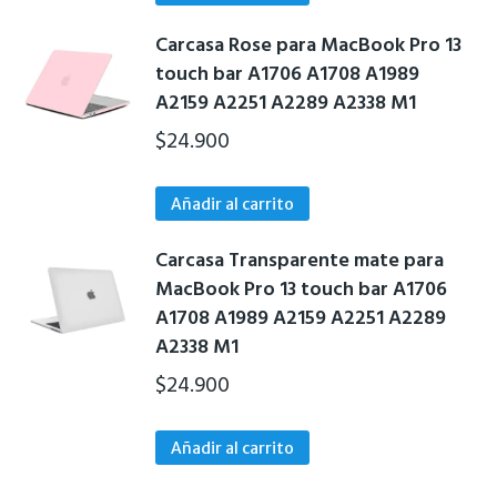
producto
Carcasa Rose para MacBook Pro 13
touch bar A1706 A1708 A1989
A2159 A2251 A2289 A2338 M1
$
24.900
Añadir al carrito
Carcasa Transparente mate para
MacBook Pro 13 touch bar A1706
A1708 A1989 A2159 A2251 A2289
A2338 M1
$
24.900
Añadir al carrito