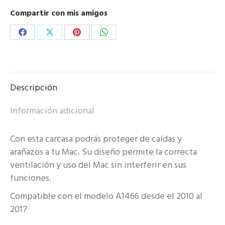
Compartir con mis amigos
Share
Share
Share
Share
on
on
on
on
Facebook
X
Pinterest
WhatsApp
Descripción
Información adicional
Con esta carcasa podrás proteger de caídas y
arañazos a tu Mac. Su diseño permite la correcta
ventilación y uso del Mac sin interferir en sus
funciones.
Compatible con el modelo A1466 desde el 2010 al
2017