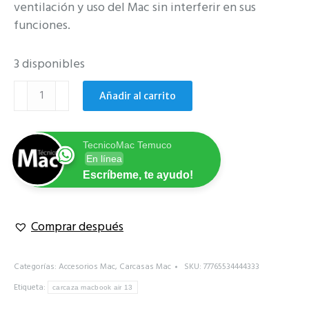
ventilación y uso del Mac sin interferir en sus
funciones.
3 disponibles
Carcasa
Añadir al carrito
coral
para
MacBook
TecnicoMac Temuco
Air
En línea
13
Escríbeme, te ayudo!
a1369
a1466
Comprar después
cantidad
Categorías:
Accesorios Mac
,
Carcasas Mac
SKU:
77765534444333
Etiqueta:
carcaza macbook air 13