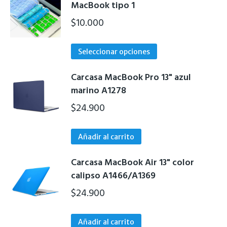
múltiples
MacBook tipo 1
variantes.
$
10.000
Las
opciones
Este
Seleccionar opciones
se
producto
pueden
tiene
Carcasa MacBook Pro 13" azul
elegir
múltiples
marino A1278
en
variantes.
$
24.900
la
Las
página
opciones
de
Añadir al carrito
se
producto
pueden
Carcasa MacBook Air 13" color
elegir
calipso A1466/A1369
en
$
24.900
la
página
de
Añadir al carrito