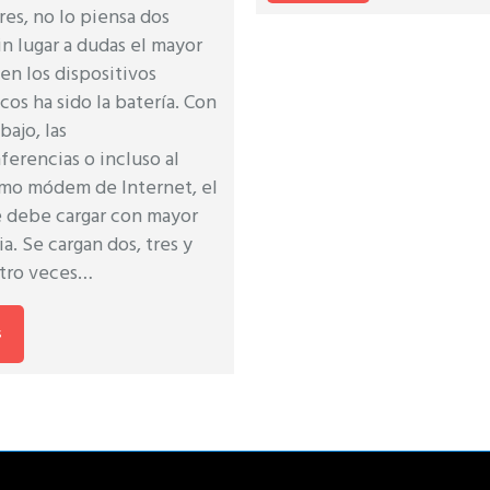
res, no lo piensa dos
in lugar a dudas el mayor
en los dispositivos
cos ha sido la batería. Con
bajo, las
erencias o incluso al
omo módem de Internet, el
e debe cargar con mayor
a. Se cargan dos, tres y
atro veces…
s