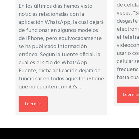
de celula
En los últimos días hemos visto
veces. “S
noticias relacionadas con la
desgaste 
aplicación WhatsApp, la cual dejará
electróni
de funcionar en algunos modelos
el teletra
de iPhone, pero equivocadamente
videoconf
se ha publicado información
usarlo c
errónea. Según la fuente oficial, la
celular s
cual es el sitio de WhatsApp
frecuenci
Fuente, dicha aplicación dejará de
hasta cu
funcionar en todos aquellos iPhone
que no cuenten con iOS…
Leer má
Leer más