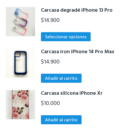
Carcasa degradé iPhone 13 Pro
$
14.900
Este
Seleccionar opciones
producto
tiene
Carcasa iron iPhone 14 Pro Max
múltiples
$
14.900
variantes.
Las
Añadir al carrito
opciones
se
Carcasa silicona iPhone Xr
pueden
$
10.000
elegir
en
la
Añadir al carrito
página