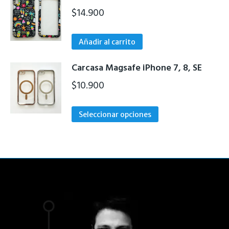
$
14.900
Añadir al carrito
Carcasa Magsafe iPhone 7, 8, SE
$
10.900
Este
Seleccionar opciones
producto
tiene
múltiples
variantes.
Las
opciones
se
pueden