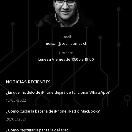
elegir
en
la
página
de
E-mail:
producto
nelson@tecnicomac.cl
Horario:
Lunes a Viernes de 10:00 a 19:00
NOTICIAS RECIENTES
¿En que modelo de iPhone dejará de funcionar WhatsApp?
16/05/2022
¿Cómo cuidar la batería de iPhone, iPad o MacBook?
20/03/2021
¿Cómo capturar la pantalla del Mac?