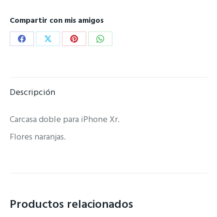
Compartir con mis amigos
Share
Share
Share
Share
on
on
on
on
Facebook
X
Pinterest
WhatsApp
Descripción
Carcasa doble para iPhone Xr.
Flores naranjas.
Productos relacionados