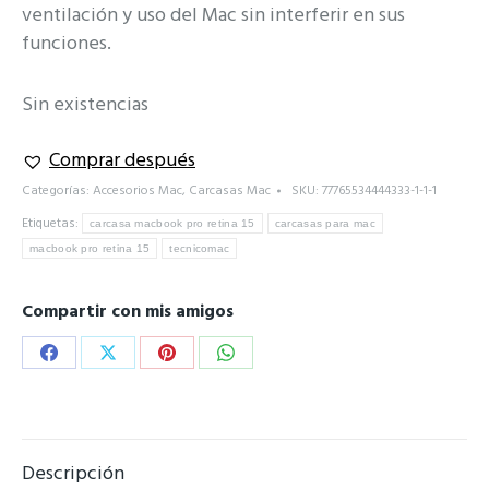
ventilación y uso del Mac sin interferir en sus
funciones.
Sin existencias
Comprar después
Categorías:
Accesorios Mac
,
Carcasas Mac
SKU:
77765534444333-1-1-1
Etiquetas:
carcasa macbook pro retina 15
carcasas para mac
macbook pro retina 15
tecnicomac
Compartir con mis amigos
Share
Share
Share
Share
on
on
on
on
Facebook
X
Pinterest
WhatsApp
Descripción