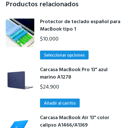
Productos relacionados
Protector de teclado español para
MacBook tipo 1
$
10.000
Este
Seleccionar opciones
producto
tiene
Carcasa MacBook Pro 13" azul
múltiples
marino A1278
variantes.
$
24.900
Las
opciones
Añadir al carrito
se
pueden
Carcasa MacBook Air 13" color
elegir
calipso A1466/A1369