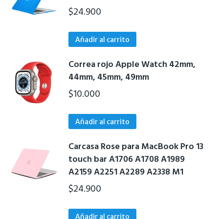
en
$
24.900
la
página
de
Añadir al carrito
producto
Correa rojo Apple Watch 42mm,
44mm, 45mm, 49mm
$
10.000
Añadir al carrito
Carcasa Rose para MacBook Pro 13
touch bar A1706 A1708 A1989
A2159 A2251 A2289 A2338 M1
$
24.900
Añadir al carrito