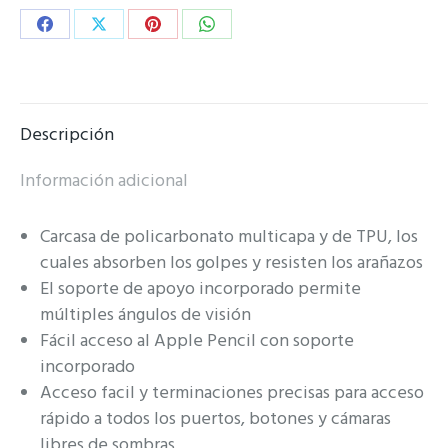
Share
Share
Share
Share
on
on
on
on
Facebook
X
Pinterest
WhatsApp
Descripción
Información adicional
Carcasa de policarbonato multicapa y de TPU, los
cuales absorben los golpes y resisten los arañazos
El soporte de apoyo incorporado permite
múltiples ángulos de visión
Fácil acceso al Apple Pencil con soporte
incorporado
Acceso facil y terminaciones precisas para acceso
rápido a todos los puertos, botones y cámaras
libres de sombras