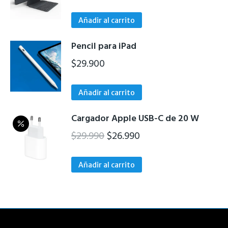
precio
precio
original
actual
Añadir al carrito
era:
es:
Pencil para iPad
$149.900.
$99.900.
$
29.900
Añadir al carrito
Cargador Apple USB-C de 20 W
El
El
$
29.990
$
26.990
precio
precio
original
actual
Añadir al carrito
era:
es:
$29.990.
$26.990.