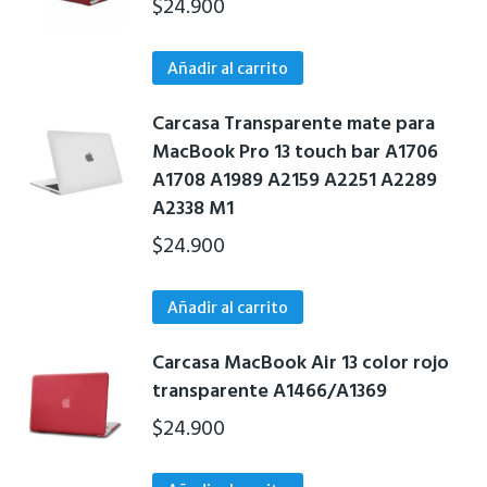
$
24.900
la
página
de
Añadir al carrito
producto
Carcasa Transparente mate para
MacBook Pro 13 touch bar A1706
A1708 A1989 A2159 A2251 A2289
A2338 M1
$
24.900
Añadir al carrito
Carcasa MacBook Air 13 color rojo
transparente A1466/A1369
$
24.900