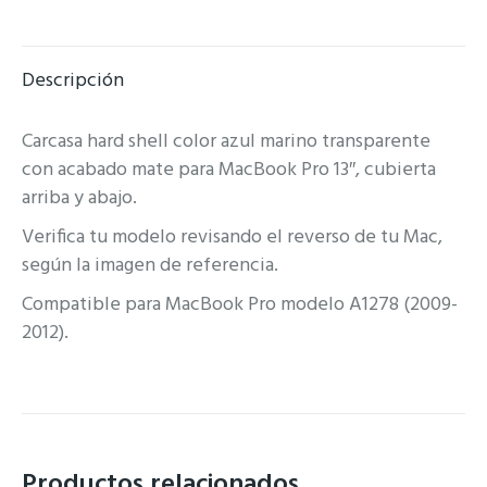
on
on
on
on
Facebook
X
Pinterest
WhatsApp
Descripción
Carcasa hard shell color azul marino transparente
con acabado mate para MacBook Pro 13″, cubierta
arriba y abajo.
Verifica tu modelo revisando el reverso de tu Mac,
según la imagen de referencia.
Compatible para MacBook Pro modelo A1278 (2009-
2012).
Productos relacionados