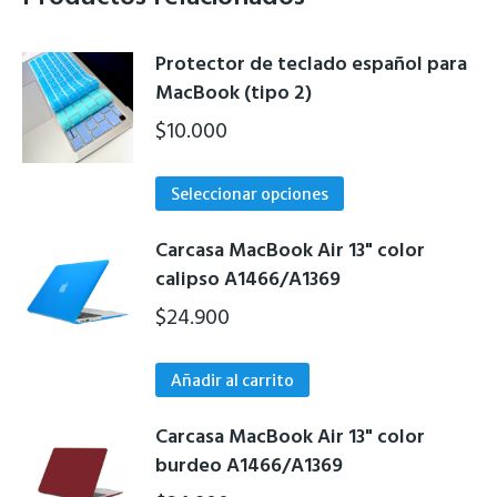
Protector de teclado español para
MacBook (tipo 2)
$
10.000
Este
Seleccionar opciones
producto
tiene
Carcasa MacBook Air 13" color
múltiples
calipso A1466/A1369
variantes.
$
24.900
Las
opciones
Añadir al carrito
se
pueden
Carcasa MacBook Air 13" color
elegir
burdeo A1466/A1369
en