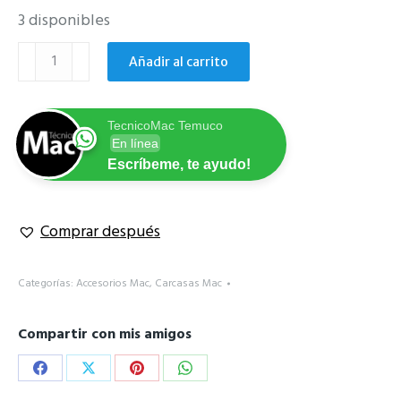
3 disponibles
Carcasa
Añadir al carrito
MacBook
Pro
13"
TecnicoMac Temuco
azul
En línea
marino
Escríbeme, te ayudo!
A1278
cantidad
Comprar después
Categorías:
Accesorios Mac
,
Carcasas Mac
Compartir con mis amigos
Share
Share
Share
Share