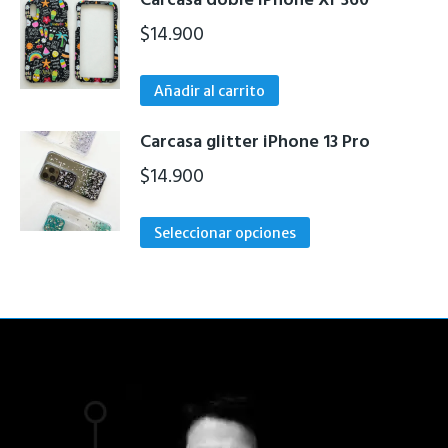
Carcasa doble iPhone Xr 360
$
14.900
Añadir al carrito
Carcasa glitter iPhone 13 Pro
$
14.900
Este
Seleccionar opciones
producto
tiene
múltiples
variantes.
Las
opciones
se
pueden