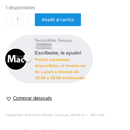
1 disponibles
Carcasa
Añadir al carrito
soft
magsafe
iPhone
TecnicoMac Temuco
15
Desconectado
cantidad
Escríbeme, te ayudo!
Pronto estaremos
disponibles, el horario es
de Lunes a Viernes de
10:00 a 19:00 continuado
Comprar después
Categorías:
Accesorios iPhone
,
Carcasas
,
iPhone 15
SKU:
N/D