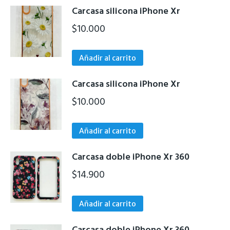
se
de
Carcasa silicona iPhone Xr
pueden
producto
$
10.000
elegir
en
la
Añadir al carrito
página
de
Carcasa silicona iPhone Xr
producto
$
10.000
Añadir al carrito
Carcasa doble iPhone Xr 360
$
14.900
Añadir al carrito