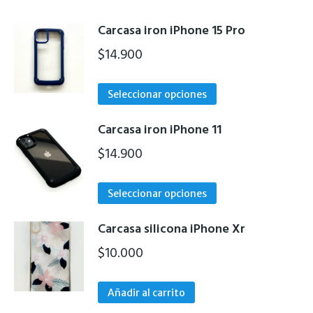
Carcasa iron iPhone 15 Pro
$
14.900
Este
Seleccionar opciones
producto
tiene
Carcasa iron iPhone 11
múltiples
$
14.900
variantes.
Las
Este
Seleccionar opciones
opciones
producto
se
tiene
Carcasa silicona iPhone Xr
pueden
múltiples
$
10.000
elegir
variantes.
en
Las
la
Añadir al carrito
opciones
página