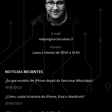
elegir
en
la
página
de
E-mail:
producto
nelson@tecnicomac.cl
Horario:
Lunes a Viernes de 10:00 a 19:00
NOTICIAS RECIENTES
¿En que modelo de iPhone dejará de funcionar WhatsApp?
16/05/2022
¿Cómo cuidar la batería de iPhone, iPad o MacBook?
20/03/2021