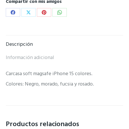
Compartir con mis amigos
Share
Share
Share
Share
on
on
on
on
Facebook
X
Pinterest
WhatsApp
Descripción
Información adicional
Carcasa soft magsafe iPhone 15 colores.
Colores: Negro, morado, fucsia y rosado.
Productos relacionados