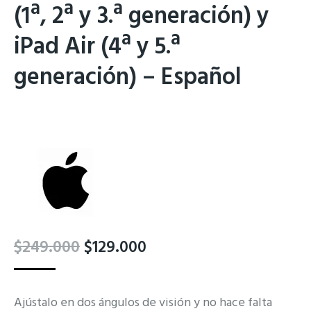
(1ª, 2ª y 3.ª generación) y
iPad Air (4ª y 5.ª
generación) – Español
El
El
$
249.000
$
129.000
precio
precio
original
actual
Ajústalo en dos ángulos de visión y no hace falta