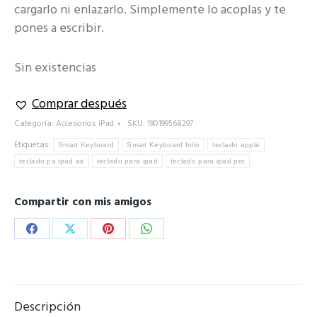
era:
es:
cargarlo ni enlazarlo. Simplemente lo acoplas y te
$249.000.
$129.000.
pones a escribir.
Sin existencias
Comprar después
Categoría:
Accesorios iPad
SKU:
190199568297
Etiquetas:
Smart Keyboard
Smart Keyboard folio
teclado apple
teclado pa ipad air
teclado para ipad
teclado para ipad pro
Compartir con mis amigos
Share
Share
Share
Share
on
on
on
on
Facebook
X
Pinterest
WhatsApp
Descripción