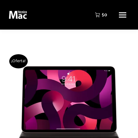
$
0
¡Oferta!