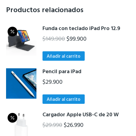
Productos relacionados
Funda con teclado iPad Pro 12.9
El
El
$
149.900
$
99.900
precio
precio
original
actual
Añadir al carrito
era:
es:
Pencil para iPad
$149.900.
$99.900.
$
29.900
Añadir al carrito
Cargador Apple USB-C de 20 W
El
El
$
29.990
$
26.990
precio
precio