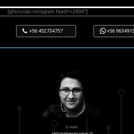
[ghozylab-instagram feed=»2494″]
+56 452734757
+56 963491
E-mail:
nelson@tecnicomac.cl