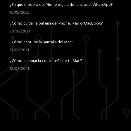
de
¿En que modelo de iPhone dejará de funcionar WhatsApp?
producto
16/05/2022
¿Cómo cuidar la batería de iPhone, iPad o MacBook?
20/03/2021
¿Cómo capturar la pantalla del Mac?
13/03/2021
¿Cómo cambiar la contraseña de tu Mac?
12/03/2021