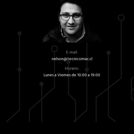
se
de
pueden
producto
elegir
en
la
página
de
E-mail:
producto
nelson@tecnicomac.cl
Horario:
Lunes a Viernes de 10:00 a 19:00