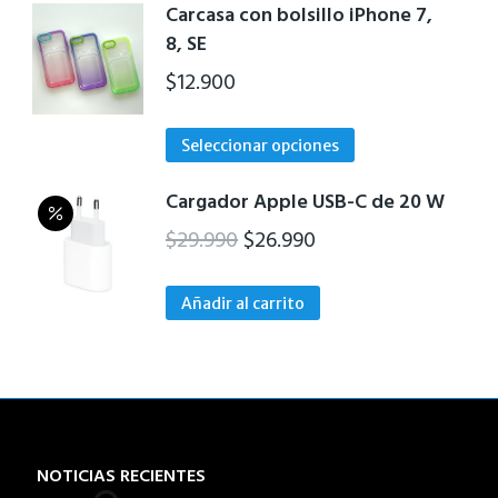
Carcasa con bolsillo iPhone 7,
8, SE
$
12.900
Este
Seleccionar opciones
producto
tiene
Cargador Apple USB-C de 20 W
múltiples
El
El
$
29.990
$
26.990
variantes.
precio
precio
Las
original
actual
Añadir al carrito
opciones
era:
es:
se
$29.990.
$26.990.
pueden
elegir
en
la
NOTICIAS RECIENTES
página