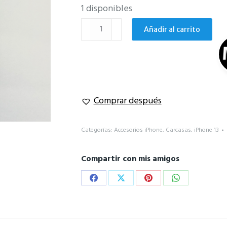
1 disponibles
Carcasa
Añadir al carrito
puff
iPhone
13
cantidad
Comprar después
Categorías:
Accesorios iPhone
,
Carcasas
,
iPhone 13
Compartir con mis amigos
Share
Share
Share
Share
on
on
on
on
Facebook
X
Pinterest
WhatsApp