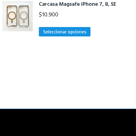
Carcasa Magsafe iPhone 7, 8, SE
$
10.900
Este
Seleccionar opciones
producto
tiene
múltiples
variantes.
Las
opciones
se
pueden
elegir
en
la
página
de