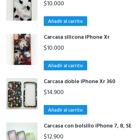
producto
$
10.000
elegir
variantes.
en
Las
la
Añadir al carrito
opciones
página
se
de
Carcasa silicona iPhone Xr
pueden
producto
$
10.000
elegir
en
la
Añadir al carrito
página
de
Carcasa doble iPhone Xr 360
producto
$
14.900
Añadir al carrito
Carcasa con bolsillo iPhone 7, 8, SE
$
12.900