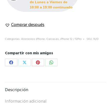
de Lunes a Viernes de
10:00 a 19:00 continuado
Comprar después
Categorías:
Accesorios iPhone
,
Carcasas
,
iPhone 12 / 12Pro
SKU:
N/D
Compartir con mis amigos
Share
Share
Share
Share
on
on
on
on
Facebook
X
Pinterest
WhatsApp
Descripción
Información adicional