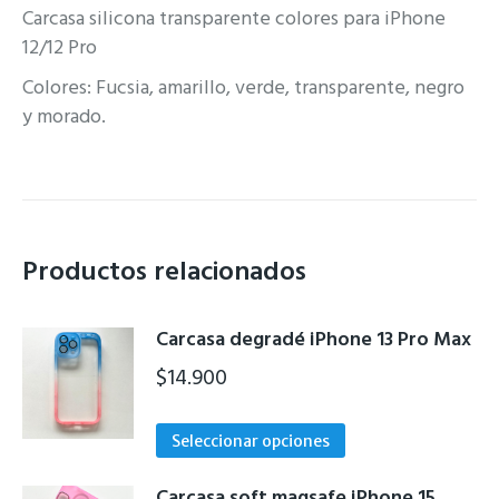
Carcasa silicona transparente colores para iPhone
12/12 Pro
Colores: Fucsia, amarillo, verde, transparente, negro
y morado.
Productos relacionados
Carcasa degradé iPhone 13 Pro Max
$
14.900
Este
Seleccionar opciones
producto
tiene