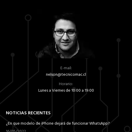
Las
opciones
se
pueden
elegir
en
la
página
de
E-mail:
producto
nelson@tecnicomac.cl
Horario:
Lunes a Viernes de 10:00 a 19:00
NOTICIAS RECIENTES
¿En que modelo de iPhone dejará de funcionar WhatsApp?
16/05/2022