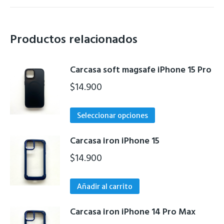
Productos relacionados
Carcasa soft magsafe iPhone 15 Pro
$
14.900
Este
Seleccionar opciones
producto
tiene
Carcasa iron iPhone 15
múltiples
$
14.900
variantes.
Las
Añadir al carrito
opciones
se
Carcasa iron iPhone 14 Pro Max
pueden