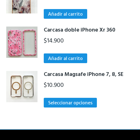
variantes.
en
Las
la
Añadir al carrito
opciones
página
se
de
Carcasa doble iPhone Xr 360
pueden
producto
$
14.900
elegir
en
la
Añadir al carrito
página
de
Carcasa Magsafe iPhone 7, 8, SE
producto
$
10.900
Este
Seleccionar opciones
producto
tiene
múltiples
variantes.