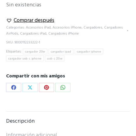
Sin existencias
Comprar después
Categorías:
Accesorios iPad
,
Accesorios iPhone
,
Cargadores
,
Cargadores
AirPods
,
Cargadores iPad
,
Cargadores iPhone
SKU:
9000112233222-1
Etiquetas:
cargador 20w
cargador ipad
cargador iphone
cargador usb c iphone
usb c 20w
Compartir con mis amigos
Share
Share
Share
Share
on
on
on
on
Facebook
X
Pinterest
WhatsApp
Descripción
Información adicional