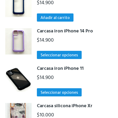
$
14.900
elegir
en
la
Añadir al carrito
página
de
Carcasa iron iPhone 14 Pro
producto
$
14.900
Este
Seleccionar opciones
producto
tiene
Carcasa iron iPhone 11
múltiples
$
14.900
variantes.
Las
Este
Seleccionar opciones
opciones
producto
se
tiene
Carcasa silicona iPhone Xr
pueden
múltiples
$
10.000
elegir