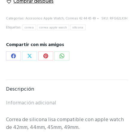
Comprar después
cantidad
Categorías:
Accesorios Apple Watch
,
Correas 42 44 45 49
SKU:
RFG62LKJH
Etiquetas:
correa
correa apple watch
silicona
Compartir con mis amigos
Share
Share
Share
Share
on
on
on
on
Facebook
X
Pinterest
WhatsApp
Descripción
Información adicional
Correa de silicona lisa compatible con apple watch
de 42mm, 44mm, 45mm, 49mm.