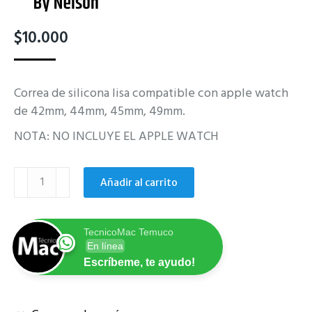
$
10.000
Correa de silicona lisa compatible con apple watch
de 42mm, 44mm, 45mm, 49mm.
NOTA: NO INCLUYE EL APPLE WATCH
Correa
Añadir al carrito
naranja
Apple
Watch
TecnicoMac Temuco
42mm
En línea
44mm
Escríbeme, te ayudo!
45mm
49mm