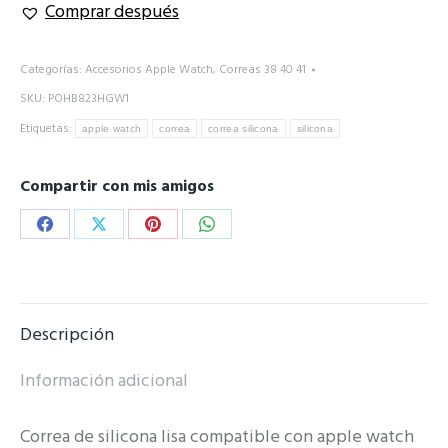
Comprar después
Categorías:
Accesorios Apple Watch
,
Correas 38 40 41
SKU:
POHB823HGW1
Etiquetas:
apple watch
correa
correa silicona
silicona
Compartir con mis amigos
Share
Share
Share
Share
on
on
on
on
Facebook
X
Pinterest
WhatsApp
Descripción
Información adicional
Correa de silicona lisa compatible con apple watch