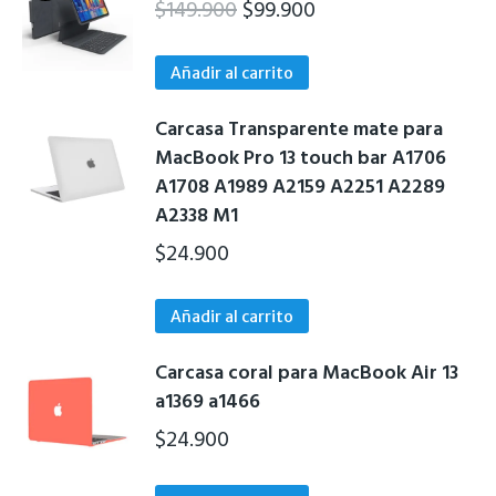
El
El
$
149.900
$
99.900
precio
precio
original
actual
Añadir al carrito
era:
es:
Carcasa Transparente mate para
$149.900.
$99.900.
MacBook Pro 13 touch bar A1706
A1708 A1989 A2159 A2251 A2289
A2338 M1
$
24.900
Añadir al carrito
Carcasa coral para MacBook Air 13
a1369 a1466
$
24.900