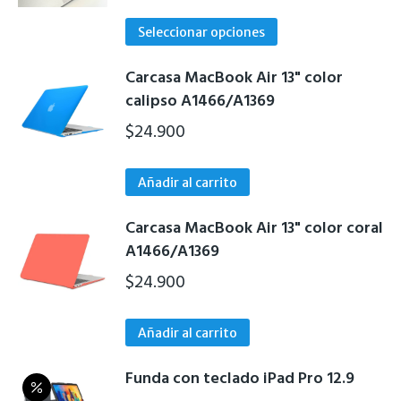
Este
Seleccionar opciones
producto
tiene
Carcasa MacBook Air 13" color
múltiples
calipso A1466/A1369
variantes.
$
24.900
Las
opciones
Añadir al carrito
se
pueden
Carcasa MacBook Air 13" color coral
elegir
A1466/A1369
en
$
24.900
la
página
de
Añadir al carrito
producto
Funda con teclado iPad Pro 12.9