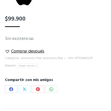
$
99.900
Sin existencias
Comprar después
Categorías:
Accesorios iPad
,
Accesorios Mac
SKU:
8777244422211
Etiqueta:
magic mouse 2
Compartir con mis amigos
Share
Share
Share
Share
on
on
on
on
Facebook
X
Pinterest
WhatsApp