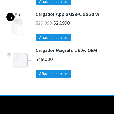
Añadir al carrito
Cargador Apple USB-C de 20 W
El
El
$
29.990
$
26.990
precio
precio
original
actual
Añadir al carrito
era:
es:
Cargador Magsafe 2 60w OEM
$29.990.
$26.990.
$
49.000
Añadir al carrito