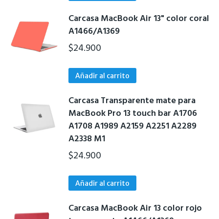
pueden
Carcasa MacBook Air 13" color coral
elegir
A1466/A1369
en
$
24.900
la
página
de
Añadir al carrito
producto
Carcasa Transparente mate para
MacBook Pro 13 touch bar A1706
A1708 A1989 A2159 A2251 A2289
A2338 M1
$
24.900
Añadir al carrito
Carcasa MacBook Air 13 color rojo