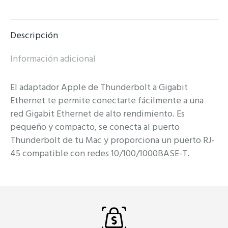
on
on
on
on
Facebook
X
Pinterest
WhatsApp
Descripción
Información adicional
El adaptador Apple de Thunderbolt a Gigabit
Ethernet te permite conectarte fácilmente a una
red Gigabit Ethernet de alto rendimiento. Es
pequeño y compacto, se conecta al puerto
Thunderbolt de tu Mac y proporciona un puerto RJ-
45 compatible con redes 10/100/1000BASE-T.