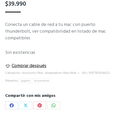
$
39.990
Conecta un cable de red a tu mac con puerto
thunderbolt, ver compatibilidad en listado de mac
compatibles
Sin existencias
Comprar después
Categorías:
Accesorios Mac
,
Adaptadores Mac/iMac
SKU:
97877876266222
Etiquetas:
gigabit
thunderbolt
Compartir con mis amigos
Share
Share
Share
Share