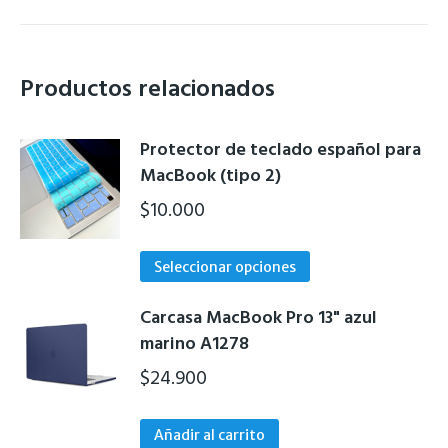
Productos relacionados
Protector de teclado español para
MacBook (tipo 2)
$
10.000
Este
Seleccionar opciones
producto
tiene
Carcasa MacBook Pro 13" azul
múltiples
marino A1278
variantes.
$
24.900
Las
opciones
Añadir al carrito
se