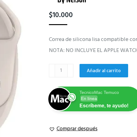
$
10.000
Correa de silicona lisa compatible
NOTA: NO INCLUYE EL APPLE WATC
Correa
Añadir al carrito
arena
Apple
Watch
TecnicoMac Temuco
42mm
En línea
44mm
Escríbeme, te ayudo!
45mm
49mm
Comprar después
cantidad