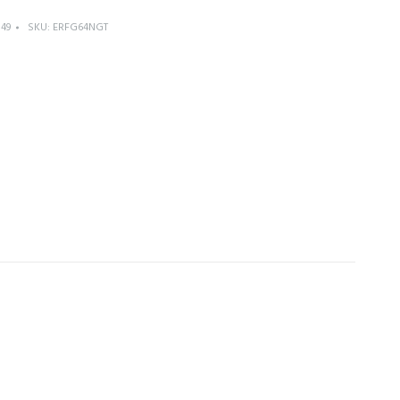
 49
SKU:
ERFG64NGT