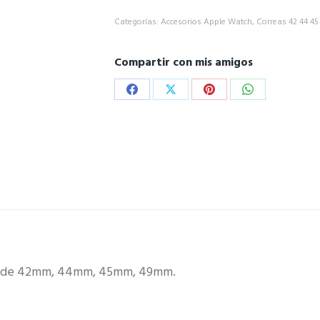
Categorías:
Accesorios Apple Watch
,
Correas 42 44 45
Compartir con mis amigos
Share
Share
Share
Share
on
on
on
on
Facebook
X
Pinterest
WhatsApp
tch de 42mm, 44mm, 45mm, 49mm.